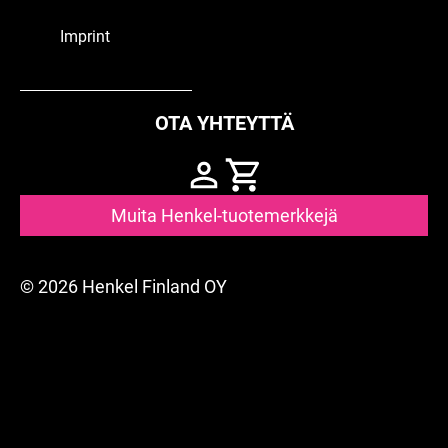
lakanoiden värjäämiseen.
Lue lisää
Lue lisää
Imprint
OTA YHTEYTTÄ
Muita Henkel-tuotemerkkejä
© 2026 Henkel Finland OY