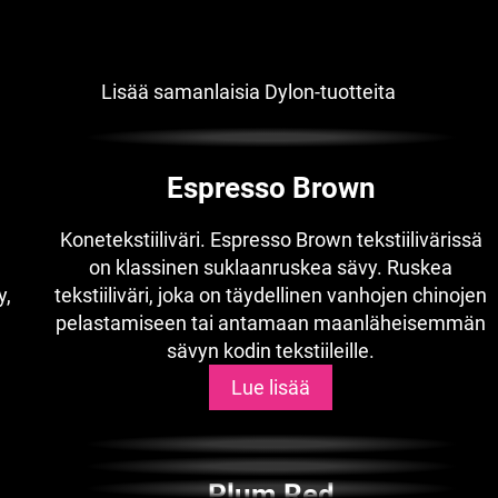
Lisää samanlaisia Dylon-tuotteita
Espresso Brown
Konetekstiiliväri. Espresso Brown tekstiilivärissä
on klassinen suklaanruskea sävy. Ruskea
y,
tekstiiliväri, joka on täydellinen vanhojen chinojen
pelastamiseen tai antamaan maanläheisemmän
sävyn kodin tekstiileille.
Lue lisää
Plum Red