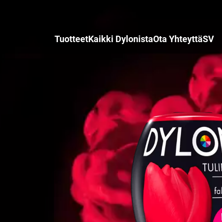
Tuotteet
Kaikki Dylonista
Ota Yhteyttä
SV