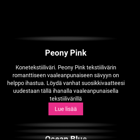
Peony Pink
Konetekstiiliväri. Peony Pink tekstiilivärin
romanttiseen vaaleanpunaiseen sävyyn on
helppo ihastua. Löydä vanhat suosikkivaatteesi
uudestaan tällä ihanalla vaaleanpunaisella
tekstiilivärillä
Lue lisää
Ocean Blue