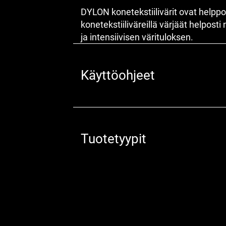
DYLON konetekstiilivärit ovat helppok
konetekstiiliväreillä värjäät helposti
ja intensiivisen värituloksen.
Käyttöohjeet
Tuotetyypit