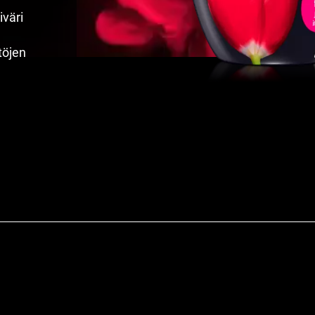
iväri
töjen