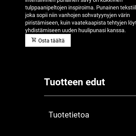
tulppaanipeltojen inspiroima. Punainen tekstiil
joka sopii niin vanhojen sohvatyynyjen värin
piristämiseen, kuin vaatekaapista tehtyjen löy
yhdistämiseen uuden huulipunasi kanssa.
Osta täältä
Tuotteen edut
Tuotetietoa