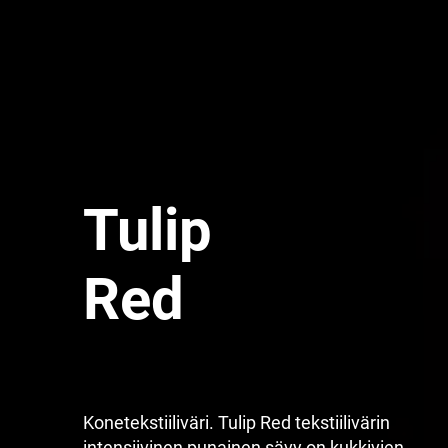
Tulip
Red
Konetekstiiliväri. Tulip Red tekstiilivärin
intensiivinen punainen sävy on kukkivien