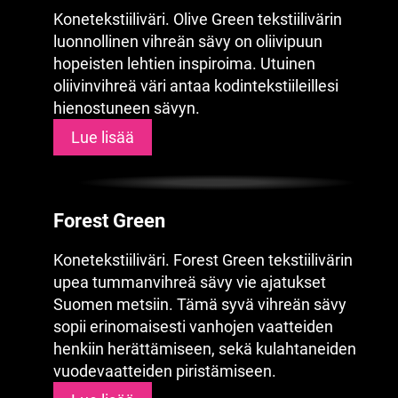
Konetekstiiliväri. Olive Green tekstiilivärin
luonnollinen vihreän sävy on oliivipuun
hopeisten lehtien inspiroima. Utuinen
oliivinvihreä väri antaa kodintekstiileillesi
hienostuneen sävyn.
Lue lisää
Forest Green
Konetekstiiliväri. Forest Green tekstiilivärin
upea tummanvihreä sävy vie ajatukset
Suomen metsiin. Tämä syvä vihreän sävy
sopii erinomaisesti vanhojen vaatteiden
henkiin herättämiseen, sekä kulahtaneiden
vuodevaatteiden piristämiseen.