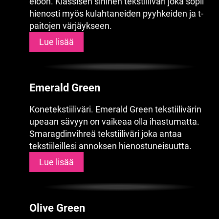
eloon. Klassisen sininen tekstiiliväri joka sopii
hienosti myös kulahtaneiden pyyhkeiden ja t-
paitojen värjäykseen.
Lue lisää
Emerald Green
Konetekstiiliväri. Emerald Green tekstiilivärin
upeaan sävyyn on vaikeaa olla ihastumatta.
Smaragdinvihreä tekstiiliväri joka antaa
tekstiileillesi annoksen hienostuneisuutta.
Lue lisää
Olive Green