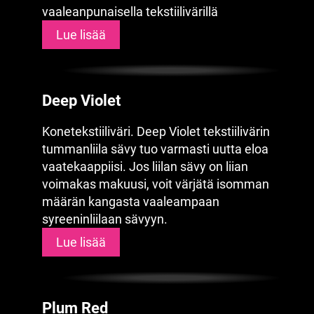
vaaleanpunaisella tekstiilivärillä
Lue lisää
Deep Violet
Konetekstiiliväri. Deep Violet tekstiilivärin
tummanliila sävy tuo varmasti uutta eloa
vaatekaappiisi. Jos liilan sävy on liian
voimakas makuusi, voit värjätä isomman
määrän kangasta vaaleampaan
syreeninliilaan sävyyn.
Lue lisää
Plum Red