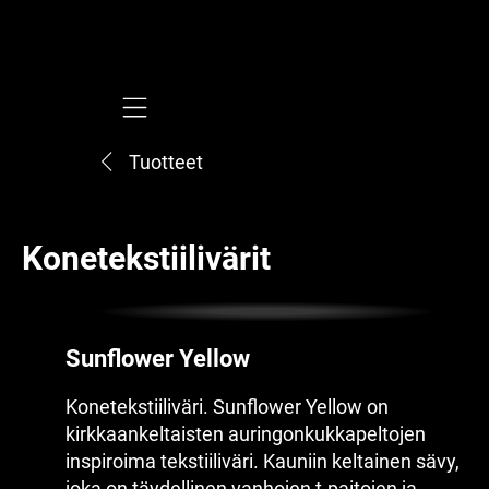
Mobile navigation
Tuotteet
Konetekstiilivärit
Sunflower Yellow
Konetekstiiliväri. Sunflower Yellow on
kirkkaankeltaisten auringonkukkapeltojen
inspiroima tekstiiliväri. Kauniin keltainen sävy,
joka on täydellinen vanhojen t-paitojen ja