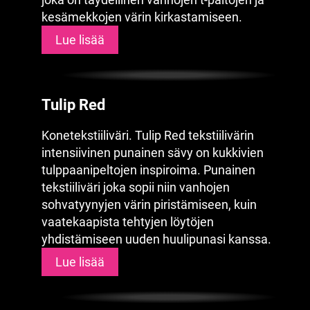
kesämekkojen värin kirkastamiseen.
Lue lisää
Tulip Red
Konetekstiiliväri. Tulip Red tekstiilivärin
intensiivinen punainen sävy on kukkivien
tulppaanipeltojen inspiroima. Punainen
tekstiiliväri joka sopii niin vanhojen
sohvatyynyjen värin piristämiseen, kuin
vaatekaapista tehtyjen löytöjen
yhdistämiseen uuden huulipunasi kanssa.
Lue lisää